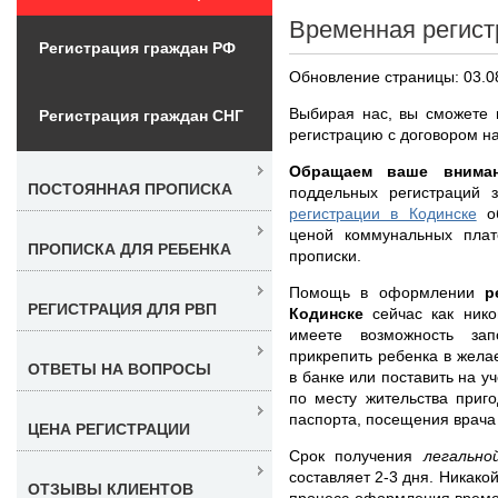
Временная регист
Регистрация граждан РФ
Обновление страницы: 03.0
Выбирая нас, вы сможете 
Регистрация граждан СНГ
регистрацию с договором на
Обращаем ваше вниман
ПОСТОЯННАЯ ПРОПИСКА
поддельных регистраций
регистрации в Кодинске
об
ценой коммунальных плат
ПРОПИСКА ДЛЯ РЕБЕНКА
прописки.
Помощь в оформлении
р
РЕГИСТРАЦИЯ ДЛЯ РВП
Кодинске
сейчас как нико
имеете возможность зап
прикрепить ребенка в жела
ОТВЕТЫ НА ВОПРОСЫ
в банке или поставить на у
по месту жительства приг
паспорта, посещения врача
ЦЕНА РЕГИСТРАЦИИ
Срок получения
легальн
составляет 2-3 дня. Никако
ОТЗЫВЫ КЛИЕНТОВ
процесс оформления време