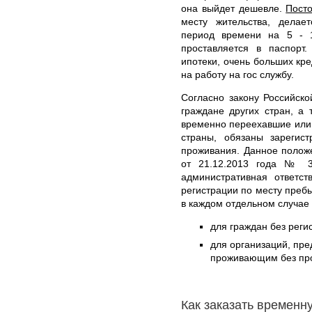
она выйдет дешевле.
Пост
месту жительства, делае
период времени на 5 - 
проставляется в паспорт
ипотеки, очень больших кре
на работу на гос службу.
Согласно закону Российск
граждане других стран, а
временно переехавшие или
страны, обязаны зарегис
проживания. Данное полож
от 21.12.2013 года № 3
административная ответст
регистрации по месту преб
в каждом отдельном случае
для граждан без реги
для организаций, пр
проживающим без проп
Как заказать временн