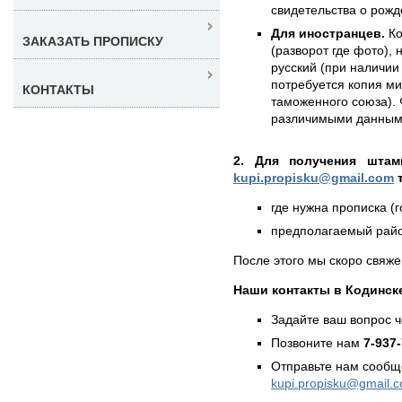
свидетельства о рожд
Для иностранцев.
Ко
ЗАКАЗАТЬ ПРОПИСКУ
(разворот где фото),
русский (при наличии 
потребуется копия ми
КОНТАКТЫ
таможенного союза). 
различимыми данным
2. Для получения штам
kupi.propisku@gmail.com
т
где нужна прописка (г
предполагаемый район
После этого мы скоро свяже
Наши контакты в Кодинск
Задайте ваш вопрос 
Позвоните нам
7-937
Отправьте нам сообщ
kupi.propisku@gmail.